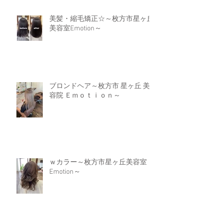
美髪・縮毛矯正☆～枚方市星ヶ丘
美容室Emotion～
ブロンドヘア～枚方市 星ヶ丘 美
容院 Ｅｍｏｔｉｏｎ～
ｗカラー～枚方市星ヶ丘美容室
Emotion～