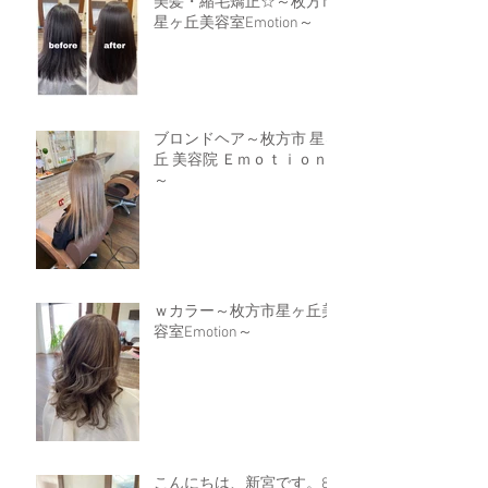
美髪・縮毛矯正☆～枚方市
星ヶ丘美容室Emotion～
ブロンドヘア～枚方市 星ヶ
丘 美容院 Ｅｍｏｔｉｏｎ
～
ｗカラー～枚方市星ヶ丘美
容室Emotion～
こんにちは、新宮です。8